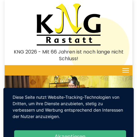
Direkt
zum
Inhalt
KNG 2026 - Mit 66 Jahren ist noch lange nicht
Schluss!
Togg
navi
zurück
vor
Diese Seite nutzt Website-Tracking-Technologien von
Dritten, um ihre Dienste anzubieten, stetig zu
verbessern und Werbung entsprechend den Interessen
der Nutzer anzuzeigen.
3. Sitzung 2026
14.02.26
| 19:33 Uhr
Akzeptieren