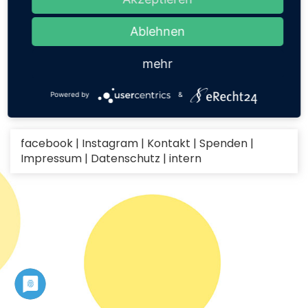
Pfarrgemeindezentrum Herz Jesu
Ablehnen
Stadionstr. 3
76437
Rastatt
mehr
ZURÜCK
Powered by
&
facebook
|
Instagram
|
Kontakt
|
Spenden
|
Impressum
|
Datenschutz
|
intern